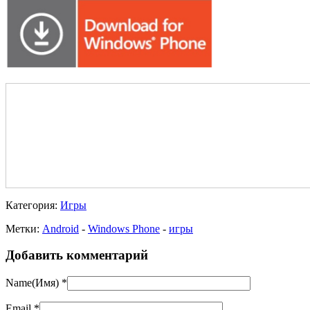
Категория:
Игры
Метки:
Android
-
Windows Phone
-
игры
Добавить комментарий
Name(Имя)
*
Email
*